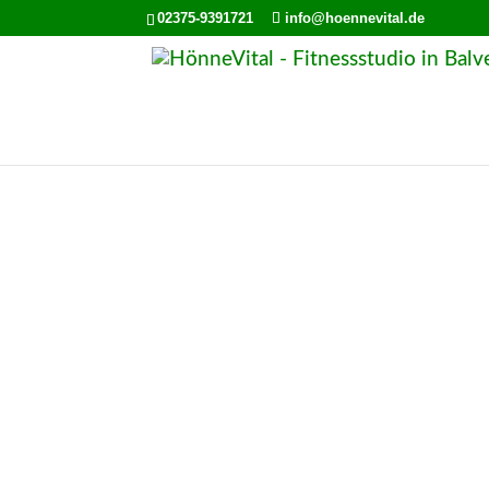
02375-9391721
info@hoennevital.de