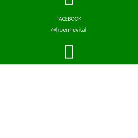
FACEBOOK
@hoennevital

INSTAGRAM
@hoennevital

YOUTUBE
@hoennevital