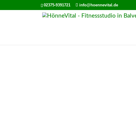
02375-9391721
info@hoennevital.de