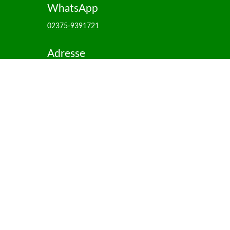
WhatsApp
02375-9391721
Adresse
Hönnetalstr. 68
58802 Balve

FACEBOOK
@hoennevital