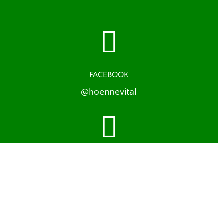

FACEBOOK
@hoennevital

INSTAGRAM
@hoennevital
