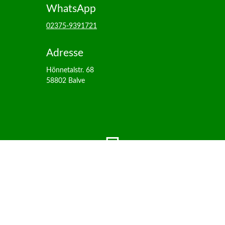
WhatsApp
02375-9391721
Adresse
Hönnetalstr. 68
58802 Balve

FACEBOOK
@hoennevital