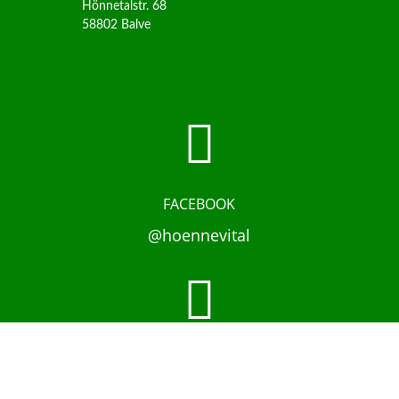
Hönnetalstr. 68
58802 Balve

FACEBOOK
@hoennevital

INSTAGRAM
@hoennevital