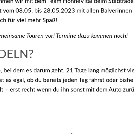
ehmen wir mit dem Team HönneVital beim Stadtradel
 vom 08.05. bis 28.05.2023 mit allen Balverinnen
ich für viel mehr Spaß!
emeinsame Touren vor! Termine dazu kommen noch!
ADELN?
ei dem es darum geht, 21 Tage lang möglichst viel
t es egal, ob du bereits jeden Tag fährst oder bish
lt – erst recht wenn du ihn sonst mit dem Auto zur