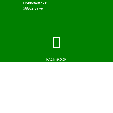
Hönnetalstr. 68
58802 Balve

FACEBOOK
@hoennevital

INSTAGRAM
@hoennevital