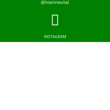
@hoennevital

INSTAGRAM
@hoennevital

YOUTUBE
@hoennevital