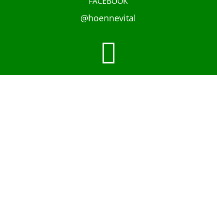
FACEBOOK
@hoennevital

INSTAGRAM
@hoennevital

YOUTUBE
@hoennevital