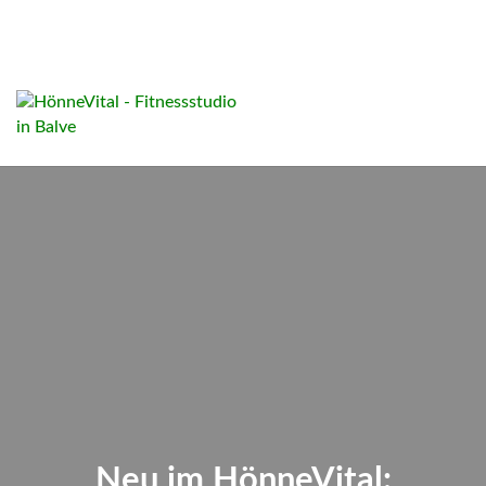
Neu im HönneVital: