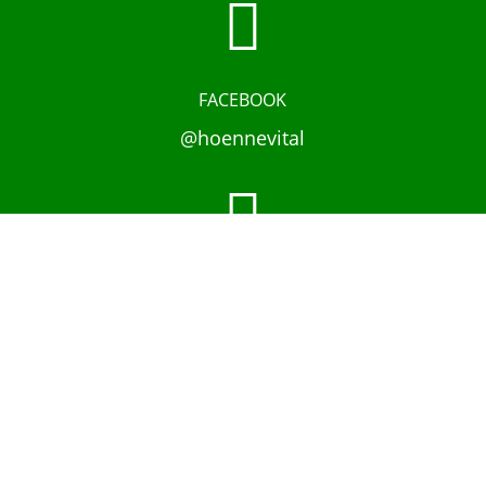

FACEBOOK
@hoennevital

INSTAGRAM
@hoennevital

YOUTUBE