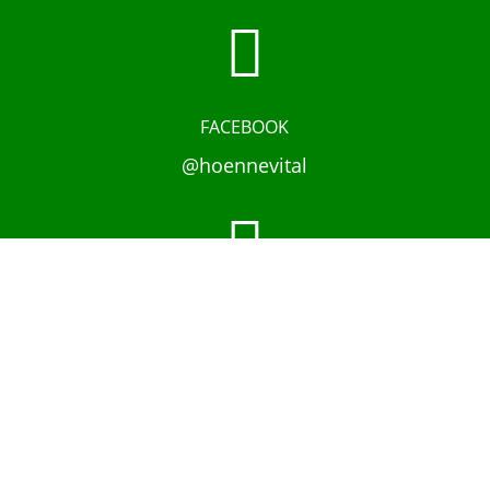

FACEBOOK
@hoennevital

INSTAGRAM
@hoennevital
