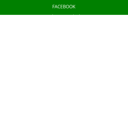
FACEBOOK
@hoennevital

INSTAGRAM
@hoennevital

YOUTUBE
@hoennevital