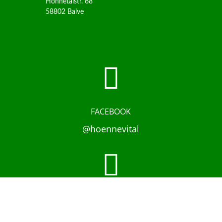
Hönnetalstr. 68
58802 Balve

FACEBOOK
@hoennevital

INSTAGRAM
@hoennevital