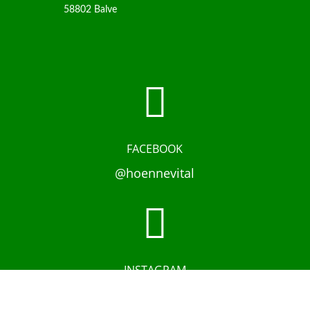
58802 Balve

FACEBOOK
@hoennevital

INSTAGRAM
@hoennevital