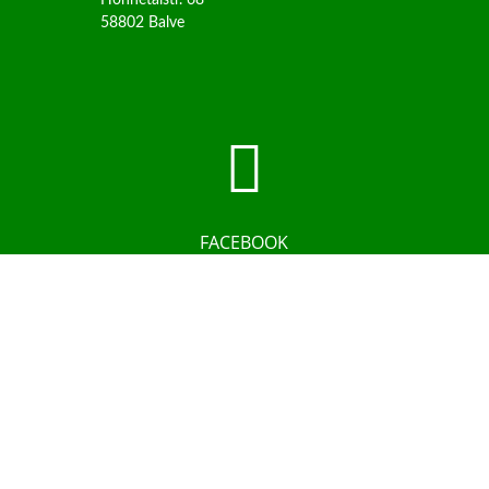
58802 Balve

FACEBOOK
@hoennevital

INSTAGRAM
@hoennevital