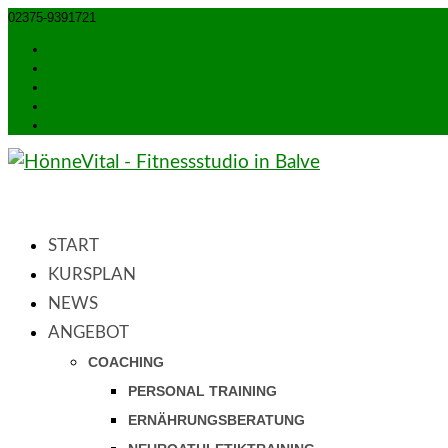
02375-9391721
info@hoennevital.de
Öffnungszeiten
Kontakt
Anfahrt
Impressum
Datenschutzerklärung
START
KURSPLAN
NEWS
ANGEBOT
COACHING
PERSONAL TRAINING
ERNÄHRUNGSBERATUNG