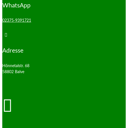
WhatsApp
02375-9391721

Adresse
Hönnetalstr. 68
58802 Balve
