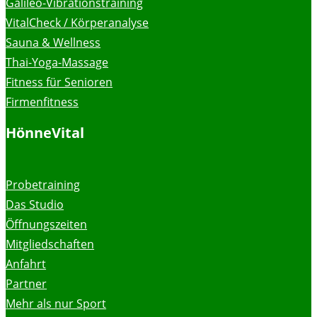
Galileo-Vibrationstraining
VitalCheck / Körperanalyse
Sauna & Wellness
Thai-Yoga-Massage
Fitness für Senioren
Firmenfitness
HönneVital
Probetraining
Das Studio
Öffnungszeiten
Mitgliedschaften
Anfahrt
Partner
Mehr als nur Sport