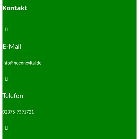
Kontakt

E-Mail
info@hoennevital.de

Telefon
02375-9391721
