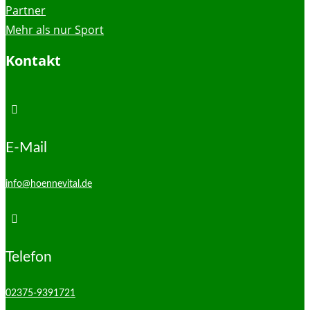
Partner
Mehr als nur Sport
Kontakt

E-Mail
info@hoennevital.de

Telefon
02375-9391721