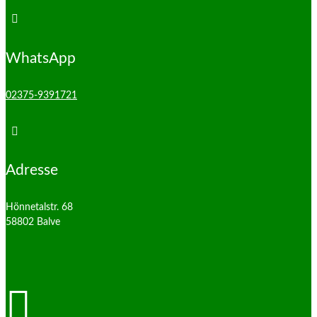

WhatsApp
02375-9391721

Adresse
Hönnetalstr. 68
58802 Balve
